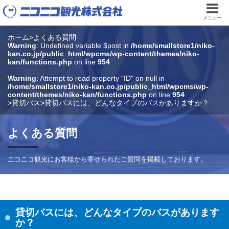
メニュー
ホーム
>
よくある質問
Warning
: Undefined variable $post in
/home/smallstore1/niko-
kan.co.jp/public_html/wpcms/wp-content/themes/niko-
kan/functions.php
on line
954
Warning
: Attempt to read property "ID" on null in
/home/smallstore1/niko-kan.co.jp/public_html/wpcms/wp-
content/themes/niko-kan/functions.php
on line
954
>
貸切バス
>
貸切バスには、どんなタイプのバスがありますか？
よくある質問
ニコニコ観光にお客様から寄せられたご質問を掲載しております。
貸切バスには、どんなタイプのバスがあります
か？