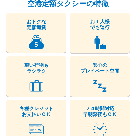
空港定額タクシーの特徴
おトクな
お１人様
定額運賃
でも運行
重い荷物も
安心の
ラクラク
プレイベート空間
各種クレジット
２４時間対応
お支払いＯＫ
早朝深夜もＯＫ