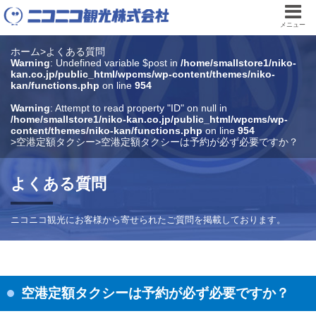
メニュー
ホーム
>
よくある質問
Warning
: Undefined variable $post in
/home/smallstore1/niko-
kan.co.jp/public_html/wpcms/wp-content/themes/niko-
kan/functions.php
on line
954
Warning
: Attempt to read property "ID" on null in
/home/smallstore1/niko-kan.co.jp/public_html/wpcms/wp-
content/themes/niko-kan/functions.php
on line
954
>
空港定額タクシー
>
空港定額タクシーは予約が必ず必要ですか？
よくある質問
ニコニコ観光にお客様から寄せられたご質問を掲載しております。
空港定額タクシーは予約が必ず必要ですか？