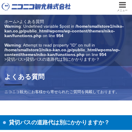
メニュー
ホーム
>
よくある質問
Warning
: Undefined variable $post in
/home/smallstore1/niko-
kan.co.jp/public_html/wpcms/wp-content/themes/niko-
kan/functions.php
on line
954
Warning
: Attempt to read property "ID" on null in
/home/smallstore1/niko-kan.co.jp/public_html/wpcms/wp-
content/themes/niko-kan/functions.php
on line
954
>
貸切バス
>
貸切バスの道路代は別にかかりますか？
よくある質問
ニコニコ観光にお客様から寄せられたご質問を掲載しております。
貸切バスの道路代は別にかかりますか？