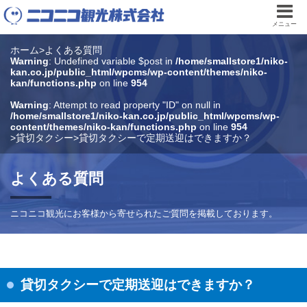
メニュー
ホーム
>
よくある質問
Warning
: Undefined variable $post in
/home/smallstore1/niko-
kan.co.jp/public_html/wpcms/wp-content/themes/niko-
kan/functions.php
on line
954
Warning
: Attempt to read property "ID" on null in
/home/smallstore1/niko-kan.co.jp/public_html/wpcms/wp-
content/themes/niko-kan/functions.php
on line
954
>
貸切タクシー
>
貸切タクシーで定期送迎はできますか？
よくある質問
ニコニコ観光にお客様から寄せられたご質問を掲載しております。
貸切タクシーで定期送迎はできますか？