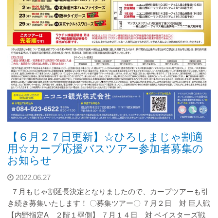
【６月２７日更新】☆ひろしまじゃ割適
用☆カープ応援バスツアー参加者募集の
お知らせ
2022.06.27
７月もじゃ割延長決定となりましたので、カープツアーも引
き続き募集いたします！ 〇募集ツアー〇 ７月２日 対 巨人戦
【内野指定A ２階１塁側】 ７月１４日 対 ベイスターズ戦