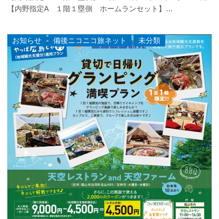
【内野指定A １階１塁側 ホームランセット】…
お知らせ
,
備後ニコニコ旅ネット
,
未分類