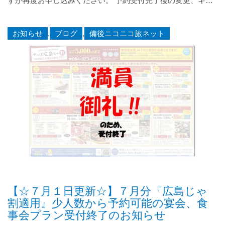
すが再度お申し込みください。 予約受付完了後の変更、キ…
お知らせ
,
ブログ
,
備後ニコニコ旅ネット
【☆７月１日更新☆】７月分『広島じゃ
割適用』少人数から予約可能の宴会、食
事会プラン受付終了のお知らせ