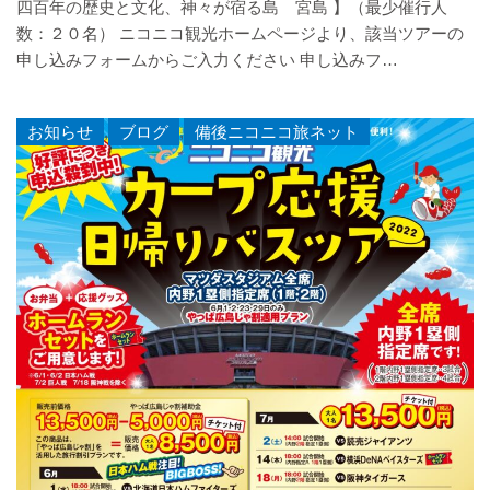
四百年の歴史と文化、神々が宿る島 宮島 】（最少催行人
数：２０名） ニコニコ観光ホームページより、該当ツアーの
申し込みフォームからご入力ください 申し込みフ…
お知らせ
,
ブログ
,
備後ニコニコ旅ネット