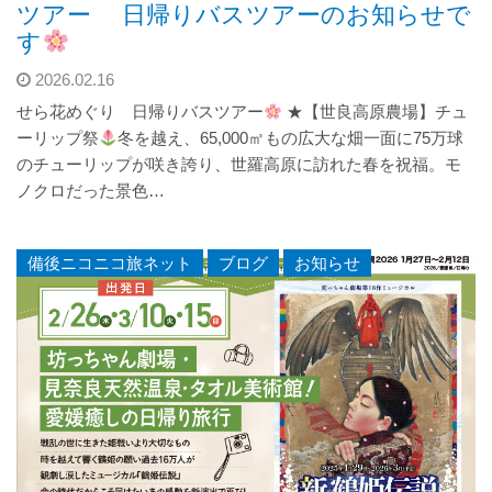
ツアー 日帰りバスツアーのお知らせで
す
2026.02.16
せら花めぐり 日帰りバスツアー
★【世良高原農場】チュ
ーリップ祭
冬を越え、65,000㎡もの広大な畑一面に75万球
のチューリップが咲き誇り、世羅高原に訪れた春を祝福。モ
ノクロだった景色…
備後ニコニコ旅ネット
,
ブログ
,
お知らせ