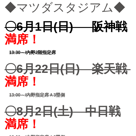
◆マツダスタジアム◆
〇6月1日(日)
阪神戦
満席！
13:30～/内野2階指定席
〇6月22日(日) 楽天戦
満席！
13:00～/内野指定席Ａ3塁側
〇8月2日(土) 中日戦
満席！